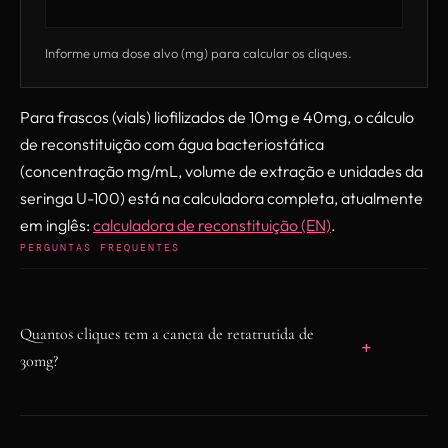
Informe uma dose alvo (mg) para calcular os cliques.
Para frascos (vials) liofilizados de 10mg e 40mg, o cálculo
de reconstituição com água bacteriostática
(concentração mg/mL, volume de extração e unidades da
seringa U-100) está na calculadora completa, atualmente
em inglês:
calculadora de reconstituição (EN)
.
PERGUNTAS FREQUENTES
Quantos cliques tem a caneta de retatrutida de
30mg?
A caneta de retatrutida de 30mg tem 300
cliques no total, com cada clique equivalente a