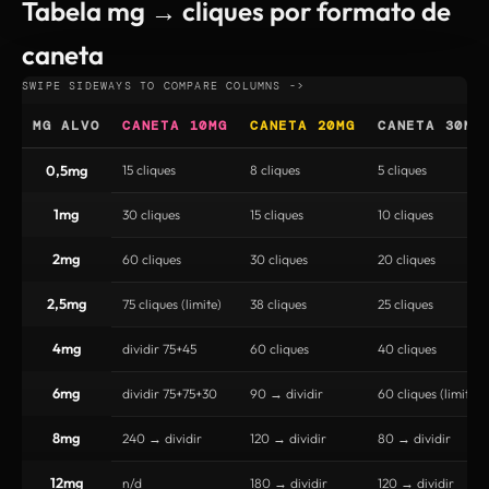
Tabela mg → cliques por formato de
caneta
MG ALVO
CANETA 10MG
CANETA 20MG
CANETA 30MG
0,5mg
15 cliques
8 cliques
5 cliques
1mg
30 cliques
15 cliques
10 cliques
2mg
60 cliques
30 cliques
20 cliques
2,5mg
75 cliques (limite)
38 cliques
25 cliques
4mg
dividir 75+45
60 cliques
40 cliques
6mg
dividir 75+75+30
90 → dividir
60 cliques (limite)
8mg
240 → dividir
120 → dividir
80 → dividir
12mg
n/d
180 → dividir
120 → dividir