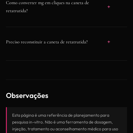
Como converter mg em cliques na caneta de
0,1mg. O mostrador limita-se a 60 cliques
retatrutida?
(6mg) por ciclo de dispensação.
mg por clique = mg total da caneta ÷ 300
cliques. Cliques necessários = mg alvo ÷ mg
por clique, arredondado para o clique inteiro
Preciso reconstituir a caneta de retatrutida?
mais próximo e verificado contra o limite do
Não. As canetas de retatrutida são pré-
mostrador.
preenchidas e dispensam por cliques. Apenas
os frascos (vials) liofilizados de 10mg e 40mg
precisam de reconstituição com água
bacteriostática antes do uso em pesquisa.
Observações
Esta página é uma referência de planejamento para
pesquisa in-vitro. Não é uma ferramenta de dosagem,
injeção, tratamento ou aconselhamento médico para uso