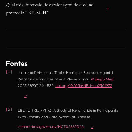
Qual foi o intervalo de escalonagem de dose no
subcutânea, com intervalo fixo de 7 dias entre
protocolo TRIUMPH?
as doses. Esta é a descrição do desenho do
O protocolo de Fase 3 descreveu uma
ensaio TRIUMPH, em contexto de pesquisa.
titulação gradual com intervalos de
escalonagem de 4 semanas, mantendo cada
nível de dose por 4 semanas antes do
aumento seguinte. Estes são dados do
Fontes
desenho do ensaio, relatados para fins de
Jastreboff AM, et al. Triple–Hormone-Receptor Agonist
pesquisa.
Retatrutide for Obesity — A Phase 2 Trial.
N Engl J Med
.
(opens in n
2023;389(6):514–526.
doi.org/10.1056/NEJMoa2301972
↩
Eli Lilly. TRIUMPH-3: A Study of Retatrutide in Participants
With Obesity and Cardiovascular Disease.
(opens in new tab)
clinicaltrials.gov/study/NCT05882045
↩