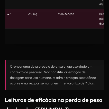
aqui
17+
12,0 mg
Manutenção
Braço 
mais al
divulg
Cronograma do protocolo de ensaio, apresentado em
contexto de pesquisa. Não constitui orientação de
dosagem para uso humano. A administração subcutânea
ocorre uma vez por semana, em intervalo fixo de 7 dias.
Leituras de eficácia na perda de peso