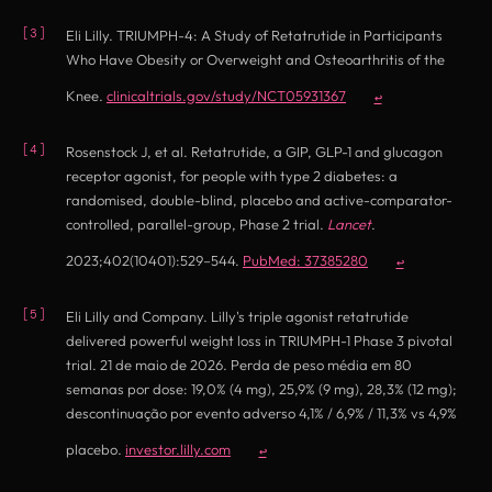
Eli Lilly. TRIUMPH-4: A Study of Retatrutide in Participants
Who Have Obesity or Overweight and Osteoarthritis of the
(opens in new tab)
Knee.
clinicaltrials.gov/study/NCT05931367
↩
Rosenstock J, et al. Retatrutide, a GIP, GLP-1 and glucagon
receptor agonist, for people with type 2 diabetes: a
randomised, double-blind, placebo and active-comparator-
controlled, parallel-group, Phase 2 trial.
Lancet
.
(opens in new tab)
2023;402(10401):529–544.
PubMed: 37385280
↩
Eli Lilly and Company. Lilly's triple agonist retatrutide
delivered powerful weight loss in TRIUMPH-1 Phase 3 pivotal
trial. 21 de maio de 2026. Perda de peso média em 80
semanas por dose: 19,0% (4 mg), 25,9% (9 mg), 28,3% (12 mg);
descontinuação por evento adverso 4,1% / 6,9% / 11,3% vs 4,9%
(opens in new tab)
placebo.
investor.lilly.com
↩