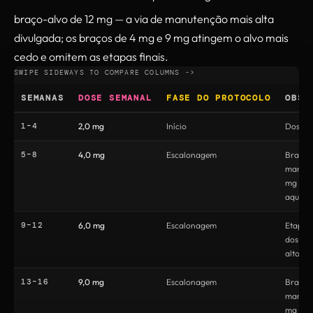
braço-alvo de 12 mg — a via de manutenção mais alta
divulgada; os braços de 4 mg e 9 mg atingem o alvo mais
cedo e omitem as etapas finais.
SEMANAS
DOSE SEMANAL
FASE DO PROTOCOLO
OBSE
1–4
2,0 mg
Início
Dose in
5–8
4,0 mg
Escalonagem
Braço 
manute
mg atin
aqui
9–12
6,0 mg
Escalonagem
Etapa-
dos br
altos
13–16
9,0 mg
Escalonagem
Braço 
manute
mg atin