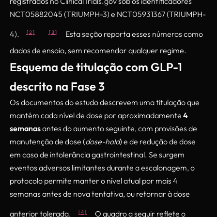
registrados no ClinicalTrials.gov sob os identificadores
NCT05882045 (TRIUMPH-3) e NCT05931367 (TRIUMPH-
[2]
[3]
4).
Esta seção reporta esses números como
dados de ensaio, sem recomendar qualquer regime.
Esquema de titulação com GLP-1
descrito na Fase 3
Os documentos do estudo descrevem uma titulação que
mantém cada nível de dose por aproximadamente
4
semanas
antes do aumento seguinte, com provisões de
manutenção de dose (
dose-hold
) e de redução de dose
em caso de intolerância gastrointestinal. Se surgem
eventos adversos limitantes durante a escalonagem, o
protocolo permite manter o nível atual por mais 4
semanas antes de nova tentativa, ou retornar à dose
[4]
anterior tolerada.
O quadro a seguir reflete o