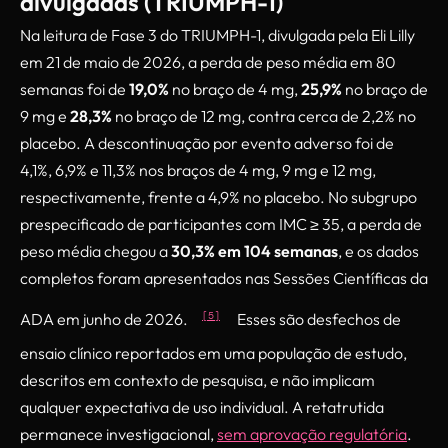
divulgadas (TRIUMPH-1)
Na leitura de Fase 3 do TRIUMPH-1, divulgada pela Eli Lilly
em 21 de maio de 2026, a perda de peso média em 80
semanas foi de
19,0%
no braço de 4 mg,
25,9%
no braço de
9 mg e
28,3%
no braço de 12 mg, contra cerca de 2,2% no
placebo. A descontinuação por evento adverso foi de
4,1%, 6,9% e 11,3% nos braços de 4 mg, 9 mg e 12 mg,
respectivamente, frente a 4,9% no placebo. No subgrupo
prespecificado de participantes com IMC ≥ 35, a perda de
peso média chegou a
30,3% em 104 semanas
, e os dados
completos foram apresentados nas Sessões Científicas da
[5]
ADA em junho de 2026.
Esses são desfechos de
ensaio clínico reportados em uma população de estudo,
descritos em contexto de pesquisa, e não implicam
qualquer expectativa de uso individual. A retatrutida
permanece investigacional,
sem aprovação regulatória
.